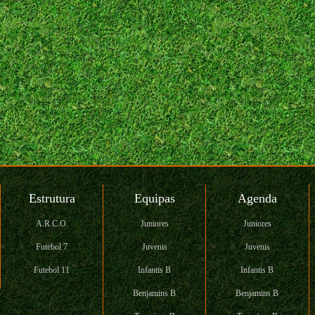
Estrutura
Equipas
Agenda
A.R.C.O.
Juniores
Juniores
Futebol 7
Juvenis
Juvenis
Futebol 11
Infantis B
Infantis B
Benjamins B
Benjamins B