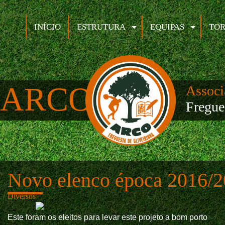
INÍCIO
ESTRUTURA
EQUIPAS
TOR
ARCO
Associ
Fregue
Novo elenco época 2016/
Diversos
Este foram os eleitos para levar este projeto a bom porto